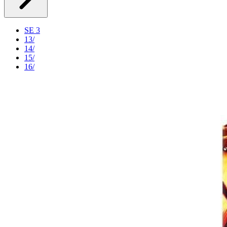
SE 3
13/
14/
15/
16/