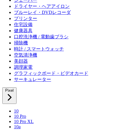
シェーバー
ドライヤー・ヘアアイロン
ブルーレイ・DVDレコーダ
プリンター
住宅設備
健康器具
口腔洗浄機 / 電動歯ブラシ
掃除機
時計 / スマートウォッチ
空気清浄機
美顔器
調理家電
グラフィックボード・ビデオカード
サーキュレーター
Pixel
10
10 Pro
10 Pro XL
10a