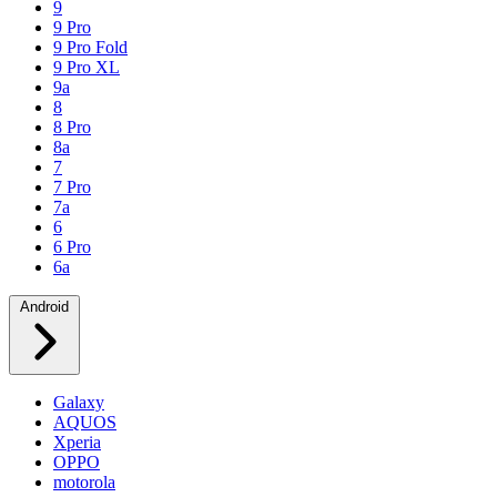
9
9 Pro
9 Pro Fold
9 Pro XL
9a
8
8 Pro
8a
7
7 Pro
7a
6
6 Pro
6a
Android
Galaxy
AQUOS
Xperia
OPPO
motorola