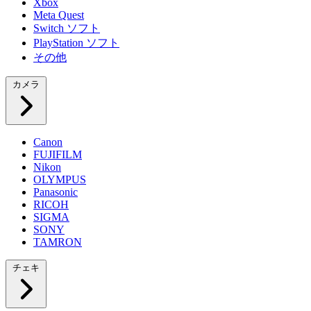
Xbox
Meta Quest
Switch ソフト
PlayStation ソフト
その他
カメラ
Canon
FUJIFILM
Nikon
OLYMPUS
Panasonic
RICOH
SIGMA
SONY
TAMRON
チェキ