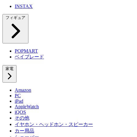
INSTAX
フィギュア
POPMART
ベイブレード
家電
Amazon
PC
iPad
AppleWatch
iQOS
その他
イヤホン・ヘッドホン・スピーカー
カー用品