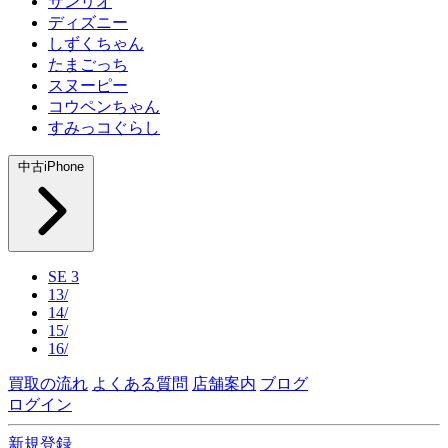
サンリオ
ディズニー
しずくちゃん
たまごっち
スヌーピー
コウペンちゃん
すみっコぐらし
中古iPhone
SE 3
13/
14/
15/
16/
買取の流れ
よくある質問
店舗案内
ブログ
ログイン
新規登録