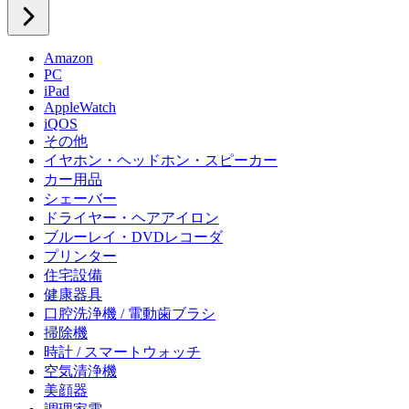
Amazon
PC
iPad
AppleWatch
iQOS
その他
イヤホン・ヘッドホン・スピーカー
カー用品
シェーバー
ドライヤー・ヘアアイロン
ブルーレイ・DVDレコーダ
プリンター
住宅設備
健康器具
口腔洗浄機 / 電動歯ブラシ
掃除機
時計 / スマートウォッチ
空気清浄機
美顔器