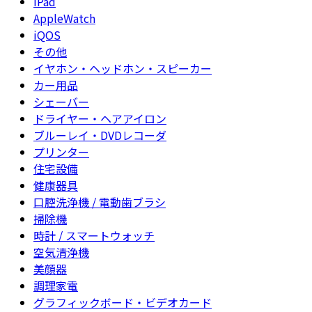
iPad
AppleWatch
iQOS
その他
イヤホン・ヘッドホン・スピーカー
カー用品
シェーバー
ドライヤー・ヘアアイロン
ブルーレイ・DVDレコーダ
プリンター
住宅設備
健康器具
口腔洗浄機 / 電動歯ブラシ
掃除機
時計 / スマートウォッチ
空気清浄機
美顔器
調理家電
グラフィックボード・ビデオカード