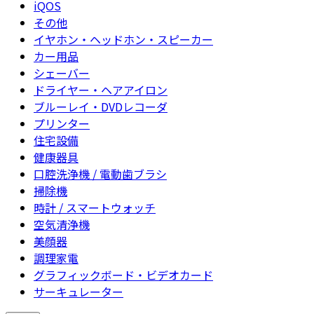
iQOS
その他
イヤホン・ヘッドホン・スピーカー
カー用品
シェーバー
ドライヤー・ヘアアイロン
ブルーレイ・DVDレコーダ
プリンター
住宅設備
健康器具
口腔洗浄機 / 電動歯ブラシ
掃除機
時計 / スマートウォッチ
空気清浄機
美顔器
調理家電
グラフィックボード・ビデオカード
サーキュレーター