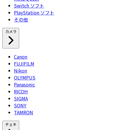
Switch ソフト
PlayStation ソフト
その他
カメラ
Canon
FUJIFILM
Nikon
OLYMPUS
Panasonic
RICOH
SIGMA
SONY
TAMRON
チェキ