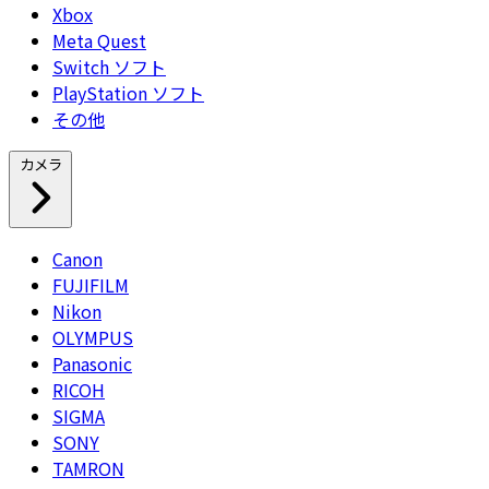
Xbox
Meta Quest
Switch ソフト
PlayStation ソフト
その他
カメラ
Canon
FUJIFILM
Nikon
OLYMPUS
Panasonic
RICOH
SIGMA
SONY
TAMRON