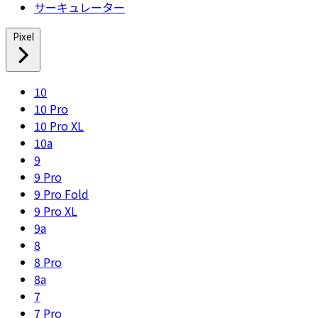
サーキュレーター
Pixel
10
10 Pro
10 Pro XL
10a
9
9 Pro
9 Pro Fold
9 Pro XL
9a
8
8 Pro
8a
7
7 Pro