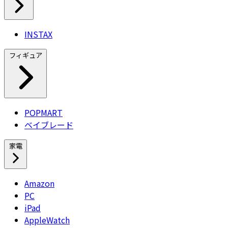
INSTAX
フィギュア
POPMART
ベイブレード
家電
Amazon
PC
iPad
AppleWatch