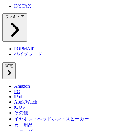
INSTAX
フィギュア
POPMART
ベイブレード
家電
Amazon
PC
iPad
AppleWatch
iQOS
その他
イヤホン・ヘッドホン・スピーカー
カー用品