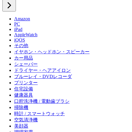
Amazon
PC
iPad
AppleWatch
iQOS
その他
イヤホン・ヘッドホン・スピーカー
カー用品
シェーバー
ドライヤー・ヘアアイロン
ブルーレイ・DVDレコーダ
プリンター
住宅設備
健康器具
口腔洗浄機 / 電動歯ブラシ
掃除機
時計 / スマートウォッチ
空気清浄機
美顔器