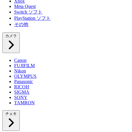
Xbox
Meta Quest
Switch ソフト
PlayStation ソフト
その他
カメラ
Canon
FUJIFILM
Nikon
OLYMPUS
Panasonic
RICOH
SIGMA
SONY
TAMRON
チェキ