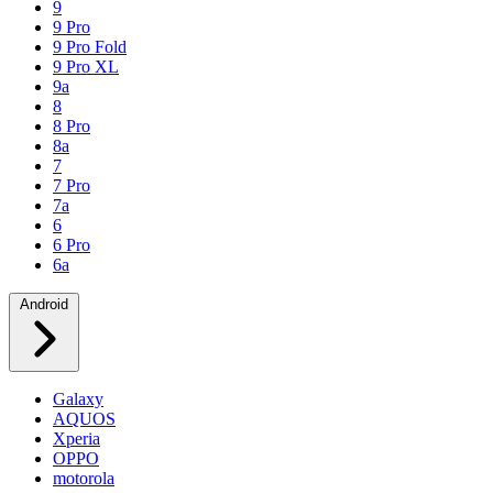
9
9 Pro
9 Pro Fold
9 Pro XL
9a
8
8 Pro
8a
7
7 Pro
7a
6
6 Pro
6a
Android
Galaxy
AQUOS
Xperia
OPPO
motorola