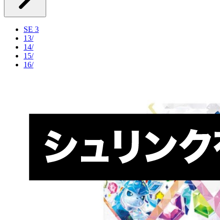
SE 3
13/
14/
15/
16/