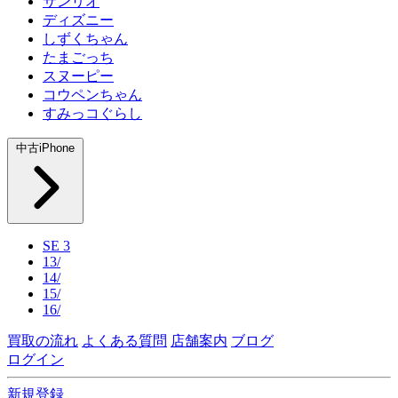
サンリオ
ディズニー
しずくちゃん
たまごっち
スヌーピー
コウペンちゃん
すみっコぐらし
中古iPhone
SE 3
13/
14/
15/
16/
買取の流れ
よくある質問
店舗案内
ブログ
ログイン
新規登録