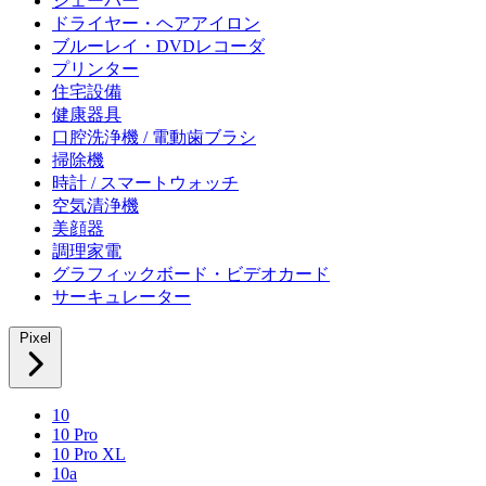
シェーバー
ドライヤー・ヘアアイロン
ブルーレイ・DVDレコーダ
プリンター
住宅設備
健康器具
口腔洗浄機 / 電動歯ブラシ
掃除機
時計 / スマートウォッチ
空気清浄機
美顔器
調理家電
グラフィックボード・ビデオカード
サーキュレーター
Pixel
10
10 Pro
10 Pro XL
10a