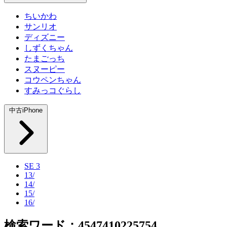
ちいかわ
サンリオ
ディズニー
しずくちゃん
たまごっち
スヌーピー
コウペンちゃん
すみっコぐらし
中古iPhone
SE 3
13/
14/
15/
16/
検索ワード：4547410225754