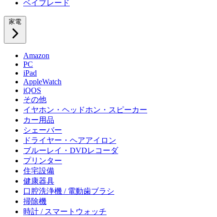
ベイブレード
家電
Amazon
PC
iPad
AppleWatch
iQOS
その他
イヤホン・ヘッドホン・スピーカー
カー用品
シェーバー
ドライヤー・ヘアアイロン
ブルーレイ・DVDレコーダ
プリンター
住宅設備
健康器具
口腔洗浄機 / 電動歯ブラシ
掃除機
時計 / スマートウォッチ