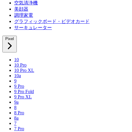
空気清浄機
美顔器
調理家電
グラフィックボード・ビデオカード
サーキュレーター
Pixel
10
10 Pro
10 Pro XL
10a
9
9 Pro
9 Pro Fold
9 Pro XL
9a
8
8 Pro
8a
7
7 Pro