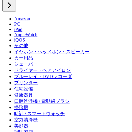
Amazon
PC
iPad
AppleWatch
iQOS
その他
イヤホン・ヘッドホン・スピーカー
カー用品
シェーバー
ドライヤー・ヘアアイロン
ブルーレイ・DVDレコーダ
プリンター
住宅設備
健康器具
口腔洗浄機 / 電動歯ブラシ
掃除機
時計 / スマートウォッチ
空気清浄機
美顔器