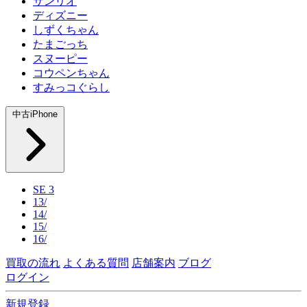
サンリオ
ディズニー
しずくちゃん
たまごっち
スヌーピー
コウペンちゃん
すみっコぐらし
中古iPhone
SE 3
13/
14/
15/
16/
買取の流れ
よくある質問
店舗案内
ブログ
ログイン
新規登録