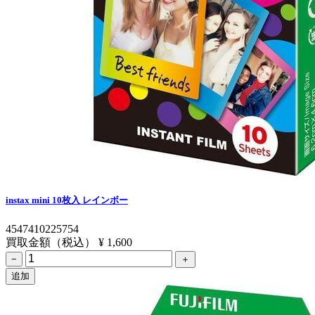
instax mini 10枚入 レインボー
4547410225754
買取金額（税込）
¥ 1,600
−
＋
追加