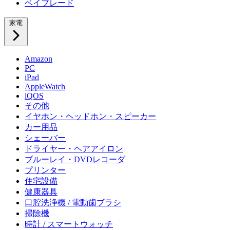
ベイブレード
家電
Amazon
PC
iPad
AppleWatch
iQOS
その他
イヤホン・ヘッドホン・スピーカー
カー用品
シェーバー
ドライヤー・ヘアアイロン
ブルーレイ・DVDレコーダ
プリンター
住宅設備
健康器具
口腔洗浄機 / 電動歯ブラシ
掃除機
時計 / スマートウォッチ