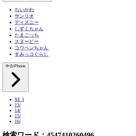
ちいかわ
サンリオ
ディズニー
しずくちゃん
たまごっち
スヌーピー
コウペンちゃん
すみっコぐらし
中古iPhone
SE 3
13/
14/
15/
16/
検索ワード：4547410260496