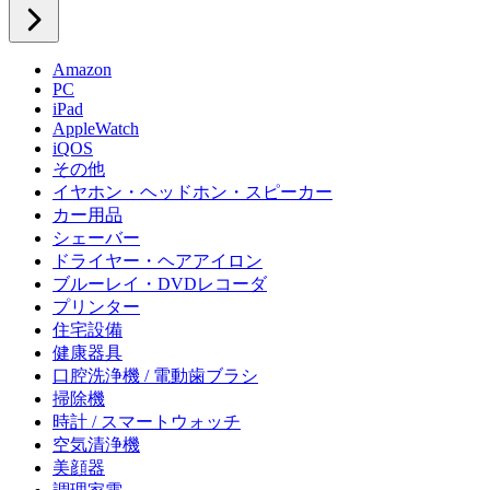
Amazon
PC
iPad
AppleWatch
iQOS
その他
イヤホン・ヘッドホン・スピーカー
カー用品
シェーバー
ドライヤー・ヘアアイロン
ブルーレイ・DVDレコーダ
プリンター
住宅設備
健康器具
口腔洗浄機 / 電動歯ブラシ
掃除機
時計 / スマートウォッチ
空気清浄機
美顔器