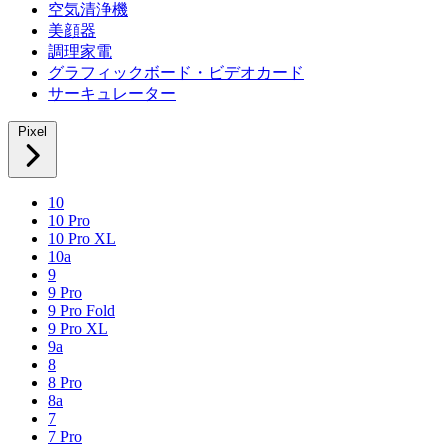
空気清浄機
美顔器
調理家電
グラフィックボード・ビデオカード
サーキュレーター
Pixel
10
10 Pro
10 Pro XL
10a
9
9 Pro
9 Pro Fold
9 Pro XL
9a
8
8 Pro
8a
7
7 Pro