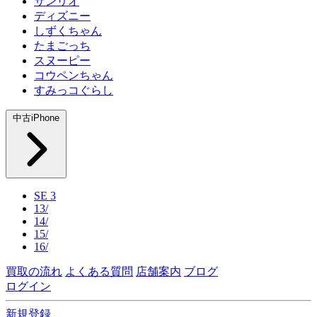
サンリオ
ディズニー
しずくちゃん
たまごっち
スヌーピー
コウペンちゃん
すみっコぐらし
中古iPhone
SE 3
13/
14/
15/
16/
買取の流れ
よくある質問
店舗案内
ブログ
ログイン
新規登録