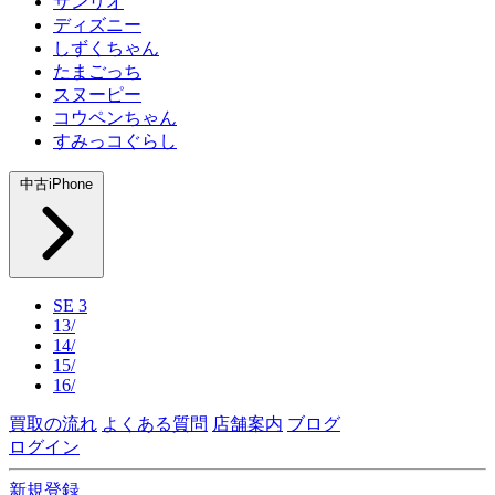
サンリオ
ディズニー
しずくちゃん
たまごっち
スヌーピー
コウペンちゃん
すみっコぐらし
中古iPhone
SE 3
13/
14/
15/
16/
買取の流れ
よくある質問
店舗案内
ブログ
ログイン
新規登録