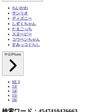
ちいかわ
サンリオ
ディズニー
しずくちゃん
たまごっち
スヌーピー
コウペンちゃん
すみっコぐらし
中古iPhone
SE 3
13/
14/
15/
16/
検索ワード：4547410426663