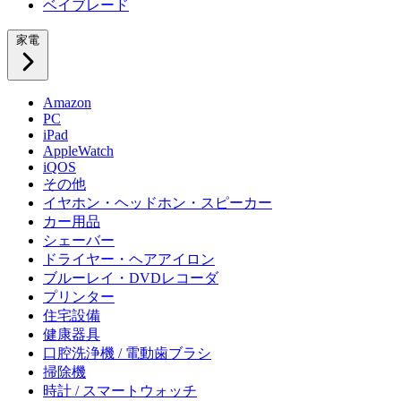
ベイブレード
家電
Amazon
PC
iPad
AppleWatch
iQOS
その他
イヤホン・ヘッドホン・スピーカー
カー用品
シェーバー
ドライヤー・ヘアアイロン
ブルーレイ・DVDレコーダ
プリンター
住宅設備
健康器具
口腔洗浄機 / 電動歯ブラシ
掃除機
時計 / スマートウォッチ