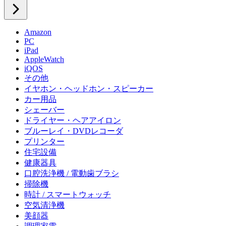
Amazon
PC
iPad
AppleWatch
iQOS
その他
イヤホン・ヘッドホン・スピーカー
カー用品
シェーバー
ドライヤー・ヘアアイロン
ブルーレイ・DVDレコーダ
プリンター
住宅設備
健康器具
口腔洗浄機 / 電動歯ブラシ
掃除機
時計 / スマートウォッチ
空気清浄機
美顔器