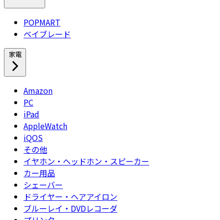
POPMART
ベイブレード
家電
Amazon
PC
iPad
AppleWatch
iQOS
その他
イヤホン・ヘッドホン・スピーカー
カー用品
シェーバー
ドライヤー・ヘアアイロン
ブルーレイ・DVDレコーダ
プリンター