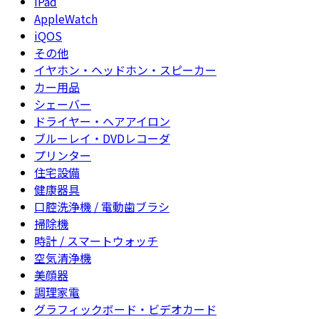
iPad
AppleWatch
iQOS
その他
イヤホン・ヘッドホン・スピーカー
カー用品
シェーバー
ドライヤー・ヘアアイロン
ブルーレイ・DVDレコーダ
プリンター
住宅設備
健康器具
口腔洗浄機 / 電動歯ブラシ
掃除機
時計 / スマートウォッチ
空気清浄機
美顔器
調理家電
グラフィックボード・ビデオカード