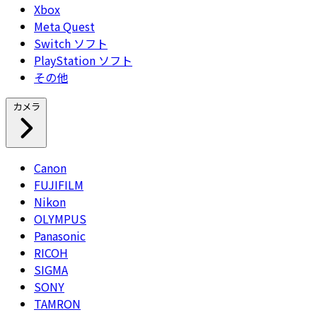
Xbox
Meta Quest
Switch ソフト
PlayStation ソフト
その他
カメラ
Canon
FUJIFILM
Nikon
OLYMPUS
Panasonic
RICOH
SIGMA
SONY
TAMRON