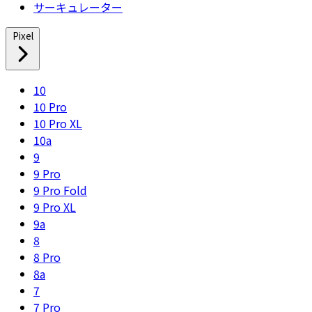
サーキュレーター
Pixel
10
10 Pro
10 Pro XL
10a
9
9 Pro
9 Pro Fold
9 Pro XL
9a
8
8 Pro
8a
7
7 Pro