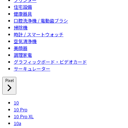
住宅設備
健康器具
口腔洗浄機 / 電動歯ブラシ
掃除機
時計 / スマートウォッチ
空気清浄機
美顔器
調理家電
グラフィックボード・ビデオカード
サーキュレーター
Pixel
10
10 Pro
10 Pro XL
10a