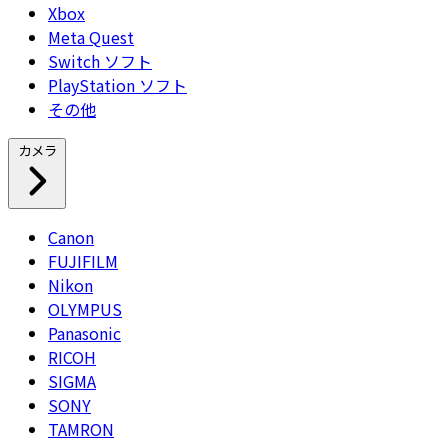
Xbox
Meta Quest
Switch ソフト
PlayStation ソフト
その他
カメラ
Canon
FUJIFILM
Nikon
OLYMPUS
Panasonic
RICOH
SIGMA
SONY
TAMRON