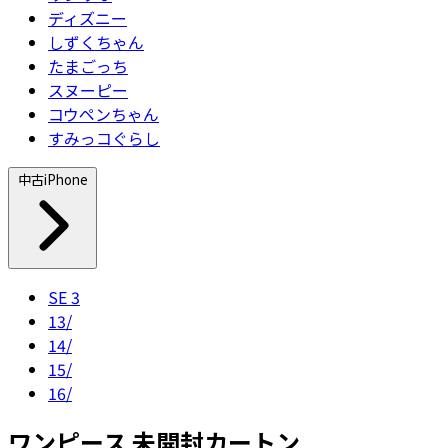
ディズニー
しずくちゃん
たまごっち
スヌーピー
コウペンちゃん
すみっコぐらし
中古iPhone
SE 3
13/
14/
15/
16/
ワンピース 未開封カートン