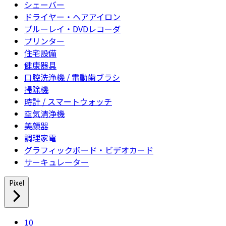
シェーバー
ドライヤー・ヘアアイロン
ブルーレイ・DVDレコーダ
プリンター
住宅設備
健康器具
口腔洗浄機 / 電動歯ブラシ
掃除機
時計 / スマートウォッチ
空気清浄機
美顔器
調理家電
グラフィックボード・ビデオカード
サーキュレーター
Pixel
10