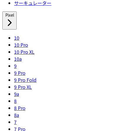
サーキュレーター
Pixel
10
10 Pro
10 Pro XL
10a
9
9 Pro
9 Pro Fold
9 Pro XL
9a
8
8 Pro
8a
7
7 Pro