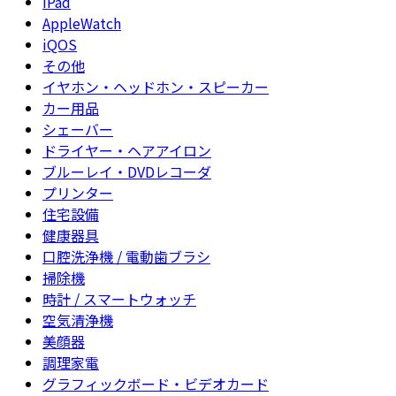
iPad
AppleWatch
iQOS
その他
イヤホン・ヘッドホン・スピーカー
カー用品
シェーバー
ドライヤー・ヘアアイロン
ブルーレイ・DVDレコーダ
プリンター
住宅設備
健康器具
口腔洗浄機 / 電動歯ブラシ
掃除機
時計 / スマートウォッチ
空気清浄機
美顔器
調理家電
グラフィックボード・ビデオカード