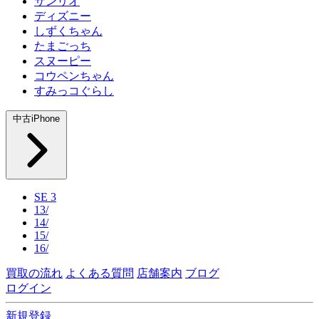
サンリオ
ディズニー
しずくちゃん
たまごっち
スヌーピー
コウペンちゃん
すみっコぐらし
中古iPhone
SE 3
13/
14/
15/
16/
買取の流れ
よくある質問
店舗案内
ブログ
ログイン
新規登録