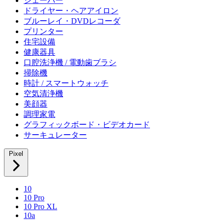
シェーバー
ドライヤー・ヘアアイロン
ブルーレイ・DVDレコーダ
プリンター
住宅設備
健康器具
口腔洗浄機 / 電動歯ブラシ
掃除機
時計 / スマートウォッチ
空気清浄機
美顔器
調理家電
グラフィックボード・ビデオカード
サーキュレーター
Pixel
10
10 Pro
10 Pro XL
10a