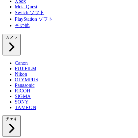
Xbox
Meta Quest
Switch ソフト
PlayStation ソフト
その他
カメラ
Canon
FUJIFILM
Nikon
OLYMPUS
Panasonic
RICOH
SIGMA
SONY
TAMRON
チェキ