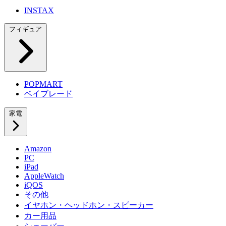
INSTAX
フィギュア
POPMART
ベイブレード
家電
Amazon
PC
iPad
AppleWatch
iQOS
その他
イヤホン・ヘッドホン・スピーカー
カー用品