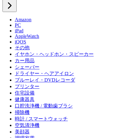
Amazon
PC
iPad
AppleWatch
iQOS
その他
イヤホン・ヘッドホン・スピーカー
カー用品
シェーバー
ドライヤー・ヘアアイロン
ブルーレイ・DVDレコーダ
プリンター
住宅設備
健康器具
口腔洗浄機 / 電動歯ブラシ
掃除機
時計 / スマートウォッチ
空気清浄機
美顔器