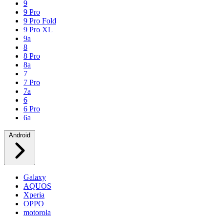
9
9 Pro
9 Pro Fold
9 Pro XL
9a
8
8 Pro
8a
7
7 Pro
7a
6
6 Pro
6a
Android
Galaxy
AQUOS
Xperia
OPPO
motorola