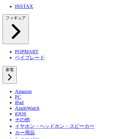
INSTAX
フィギュア
POPMART
ベイブレード
家電
Amazon
PC
iPad
AppleWatch
iQOS
その他
イヤホン・ヘッドホン・スピーカー
カー用品