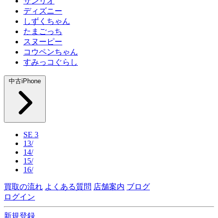
サンリオ
ディズニー
しずくちゃん
たまごっち
スヌーピー
コウペンちゃん
すみっコぐらし
中古iPhone
SE 3
13/
14/
15/
16/
買取の流れ
よくある質問
店舗案内
ブログ
ログイン
新規登録