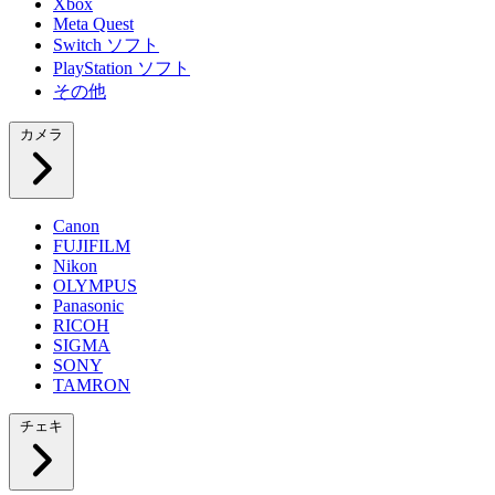
Xbox
Meta Quest
Switch ソフト
PlayStation ソフト
その他
カメラ
Canon
FUJIFILM
Nikon
OLYMPUS
Panasonic
RICOH
SIGMA
SONY
TAMRON
チェキ