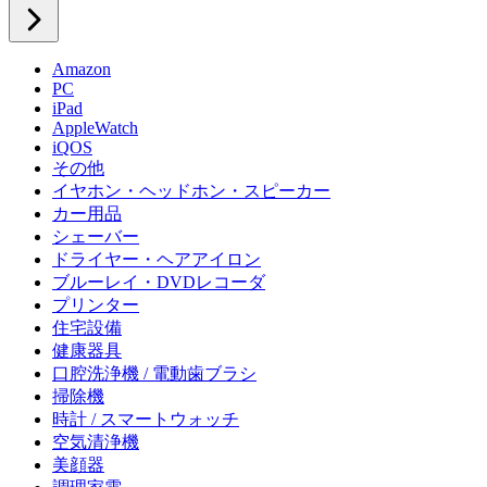
Amazon
PC
iPad
AppleWatch
iQOS
その他
イヤホン・ヘッドホン・スピーカー
カー用品
シェーバー
ドライヤー・ヘアアイロン
ブルーレイ・DVDレコーダ
プリンター
住宅設備
健康器具
口腔洗浄機 / 電動歯ブラシ
掃除機
時計 / スマートウォッチ
空気清浄機
美顔器