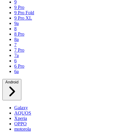
9
9 Pro
9 Pro Fold
9 Pro XL
9a
8
8 Pro
8a
7
7 Pro
7a
6
6 Pro
6a
Android
Galaxy
AQUOS
Xperia
OPPO
motorola