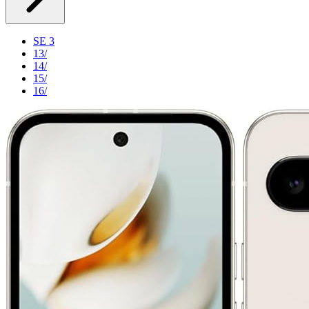
SE 3
13/
14/
15/
16/