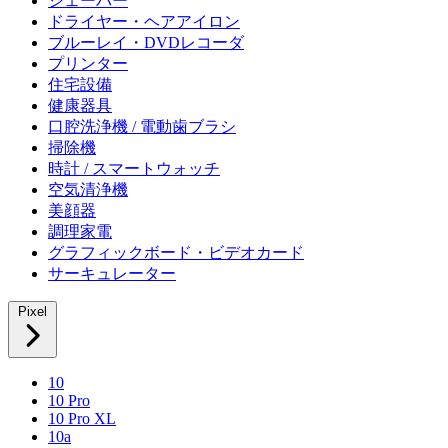
シェーバー
ドライヤー・ヘアアイロン
ブルーレイ・DVDレコーダ
プリンター
住宅設備
健康器具
口腔洗浄機 / 電動歯ブラシ
掃除機
時計 / スマートウォッチ
空気清浄機
美顔器
調理家電
グラフィックボード・ビデオカード
サーキュレーター
Pixel
10
10 Pro
10 Pro XL
10a