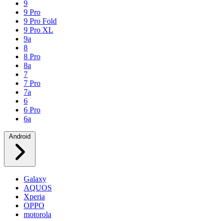
9
9 Pro
9 Pro Fold
9 Pro XL
9a
8
8 Pro
8a
7
7 Pro
7a
6
6 Pro
6a
Android
Galaxy
AQUOS
Xperia
OPPO
motorola