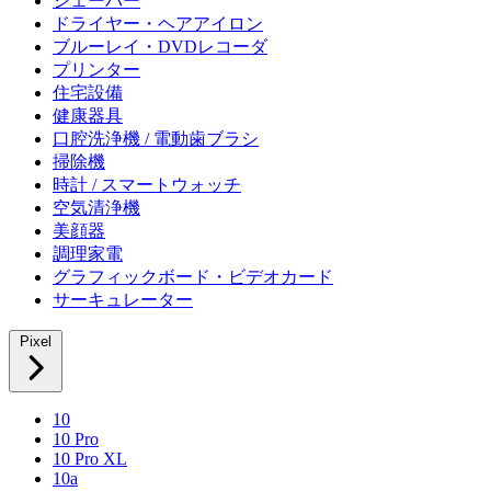
シェーバー
ドライヤー・ヘアアイロン
ブルーレイ・DVDレコーダ
プリンター
住宅設備
健康器具
口腔洗浄機 / 電動歯ブラシ
掃除機
時計 / スマートウォッチ
空気清浄機
美顔器
調理家電
グラフィックボード・ビデオカード
サーキュレーター
Pixel
10
10 Pro
10 Pro XL
10a