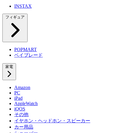
INSTAX
フィギュア
POPMART
ベイブレード
家電
Amazon
PC
iPad
AppleWatch
iQOS
その他
イヤホン・ヘッドホン・スピーカー
カー用品