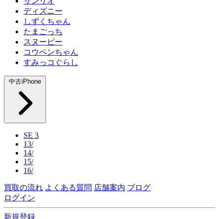
サンリオ
ディズニー
しずくちゃん
たまごっち
スヌーピー
コウペンちゃん
すみっコぐらし
中古iPhone
SE 3
13/
14/
15/
16/
買取の流れ
よくある質問
店舗案内
ブログ
ログイン
新規登録