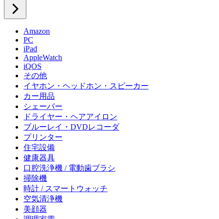
Amazon
PC
iPad
AppleWatch
iQOS
その他
イヤホン・ヘッドホン・スピーカー
カー用品
シェーバー
ドライヤー・ヘアアイロン
ブルーレイ・DVDレコーダ
プリンター
住宅設備
健康器具
口腔洗浄機 / 電動歯ブラシ
掃除機
時計 / スマートウォッチ
空気清浄機
美顔器