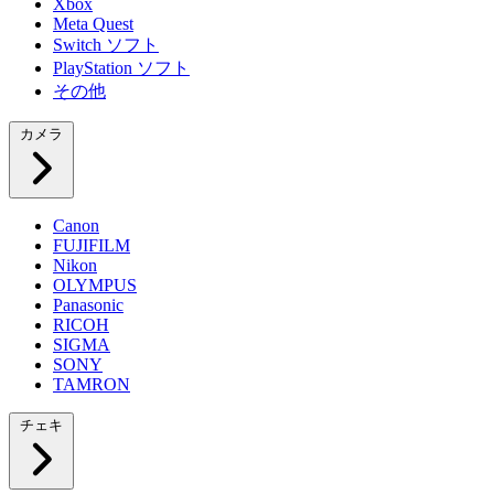
Xbox
Meta Quest
Switch ソフト
PlayStation ソフト
その他
カメラ
Canon
FUJIFILM
Nikon
OLYMPUS
Panasonic
RICOH
SIGMA
SONY
TAMRON
チェキ