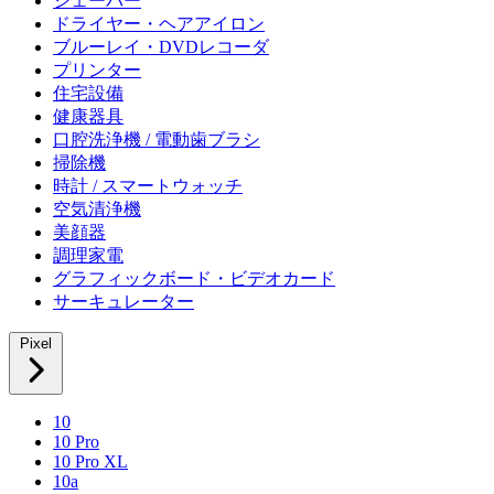
シェーバー
ドライヤー・ヘアアイロン
ブルーレイ・DVDレコーダ
プリンター
住宅設備
健康器具
口腔洗浄機 / 電動歯ブラシ
掃除機
時計 / スマートウォッチ
空気清浄機
美顔器
調理家電
グラフィックボード・ビデオカード
サーキュレーター
Pixel
10
10 Pro
10 Pro XL
10a