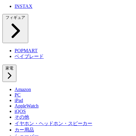
INSTAX
フィギュア
POPMART
ベイブレード
家電
Amazon
PC
iPad
AppleWatch
iQOS
その他
イヤホン・ヘッドホン・スピーカー
カー用品