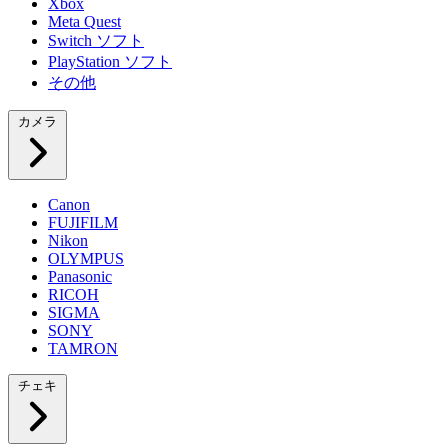
Xbox
Meta Quest
Switch ソフト
PlayStation ソフト
その他
カメラ
Canon
FUJIFILM
Nikon
OLYMPUS
Panasonic
RICOH
SIGMA
SONY
TAMRON
チェキ