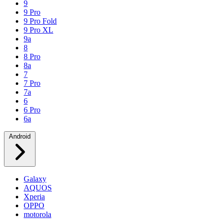
9
9 Pro
9 Pro Fold
9 Pro XL
9a
8
8 Pro
8a
7
7 Pro
7a
6
6 Pro
6a
Android
Galaxy
AQUOS
Xperia
OPPO
motorola