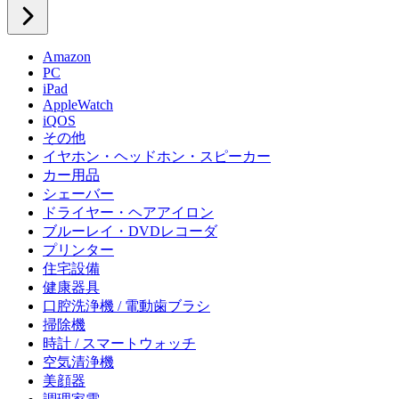
Amazon
PC
iPad
AppleWatch
iQOS
その他
イヤホン・ヘッドホン・スピーカー
カー用品
シェーバー
ドライヤー・ヘアアイロン
ブルーレイ・DVDレコーダ
プリンター
住宅設備
健康器具
口腔洗浄機 / 電動歯ブラシ
掃除機
時計 / スマートウォッチ
空気清浄機
美顔器