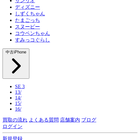
サンリオ
ディズニー
しずくちゃん
たまごっち
スヌーピー
コウペンちゃん
すみっコぐらし
中古iPhone
SE 3
13/
14/
15/
16/
買取の流れ
よくある質問
店舗案内
ブログ
ログイン
新規登録