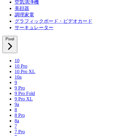
空気清浄機
美顔器
調理家電
グラフィックボード・ビデオカード
サーキュレーター
Pixel
10
10 Pro
10 Pro XL
10a
9
9 Pro
9 Pro Fold
9 Pro XL
9a
8
8 Pro
8a
7
7 Pro