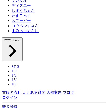
サンリオ
ディズニー
しずくちゃん
たまごっち
スヌーピー
コウペンちゃん
すみっコぐらし
中古iPhone
SE 3
13/
14/
15/
16/
買取の流れ
よくある質問
店舗案内
ブログ
ログイン
新規登録