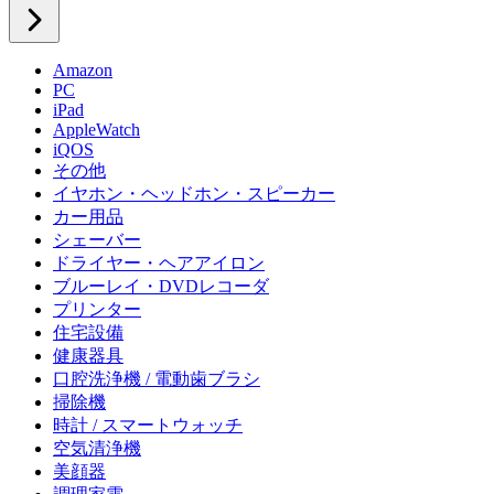
Amazon
PC
iPad
AppleWatch
iQOS
その他
イヤホン・ヘッドホン・スピーカー
カー用品
シェーバー
ドライヤー・ヘアアイロン
ブルーレイ・DVDレコーダ
プリンター
住宅設備
健康器具
口腔洗浄機 / 電動歯ブラシ
掃除機
時計 / スマートウォッチ
空気清浄機
美顔器