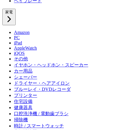
ベイブレード
家電
Amazon
PC
iPad
AppleWatch
iQOS
その他
イヤホン・ヘッドホン・スピーカー
カー用品
シェーバー
ドライヤー・ヘアアイロン
ブルーレイ・DVDレコーダ
プリンター
住宅設備
健康器具
口腔洗浄機 / 電動歯ブラシ
掃除機
時計 / スマートウォッチ