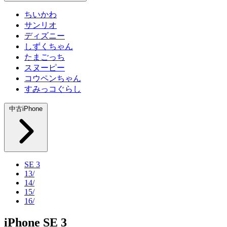
ちいかわ
サンリオ
ディズニー
しずくちゃん
たまごっち
スヌーピー
コウペンちゃん
すみっコぐらし
中古iPhone
SE 3
13/
14/
15/
16/
iPhone SE 3