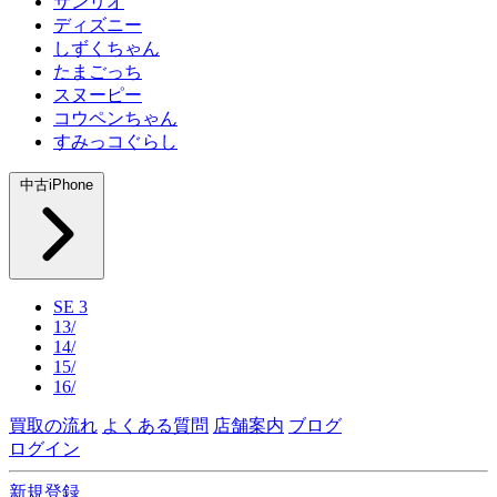
サンリオ
ディズニー
しずくちゃん
たまごっち
スヌーピー
コウペンちゃん
すみっコぐらし
中古iPhone
SE 3
13/
14/
15/
16/
買取の流れ
よくある質問
店舗案内
ブログ
ログイン
新規登録