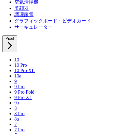
空気清浄機
美顔器
調理家電
グラフィックボード・ビデオカード
サーキュレーター
Pixel
10
10 Pro
10 Pro XL
10a
9
9 Pro
9 Pro Fold
9 Pro XL
9a
8
8 Pro
8a
7
7 Pro