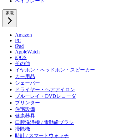
ベイブレード
家電
Amazon
PC
iPad
AppleWatch
iQOS
その他
イヤホン・ヘッドホン・スピーカー
カー用品
シェーバー
ドライヤー・ヘアアイロン
ブルーレイ・DVDレコーダ
プリンター
住宅設備
健康器具
口腔洗浄機 / 電動歯ブラシ
掃除機
時計 / スマートウォッチ