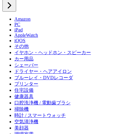
Amazon
PC
iPad
AppleWatch
iQOS
その他
イヤホン・ヘッドホン・スピーカー
カー用品
シェーバー
ドライヤー・ヘアアイロン
ブルーレイ・DVDレコーダ
プリンター
住宅設備
健康器具
口腔洗浄機 / 電動歯ブラシ
掃除機
時計 / スマートウォッチ
空気清浄機
美顔器