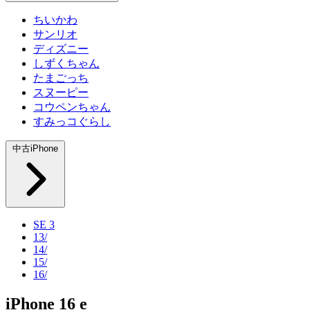
ちいかわ
サンリオ
ディズニー
しずくちゃん
たまごっち
スヌーピー
コウペンちゃん
すみっコぐらし
中古iPhone
SE 3
13/
14/
15/
16/
iPhone 16 e