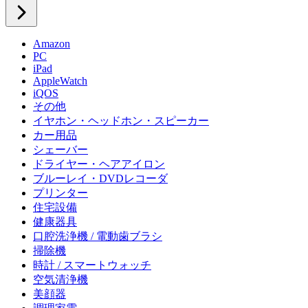
Amazon
PC
iPad
AppleWatch
iQOS
その他
イヤホン・ヘッドホン・スピーカー
カー用品
シェーバー
ドライヤー・ヘアアイロン
ブルーレイ・DVDレコーダ
プリンター
住宅設備
健康器具
口腔洗浄機 / 電動歯ブラシ
掃除機
時計 / スマートウォッチ
空気清浄機
美顔器