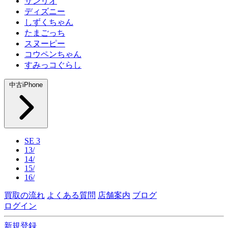
サンリオ
ディズニー
しずくちゃん
たまごっち
スヌーピー
コウペンちゃん
すみっコぐらし
中古iPhone
SE 3
13/
14/
15/
16/
買取の流れ
よくある質問
店舗案内
ブログ
ログイン
新規登録