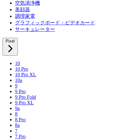
空気清浄機
美顔器
調理家電
グラフィックボード・ビデオカード
サーキュレーター
Pixel
10
10 Pro
10 Pro XL
10a
9
9 Pro
9 Pro Fold
9 Pro XL
9a
8
8 Pro
8a
7
7 Pro