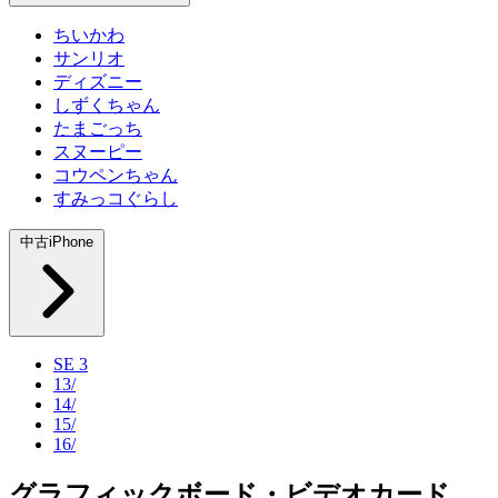
ちいかわ
サンリオ
ディズニー
しずくちゃん
たまごっち
スヌーピー
コウペンちゃん
すみっコぐらし
中古iPhone
SE 3
13/
14/
15/
16/
グラフィックボード・ビデオカード