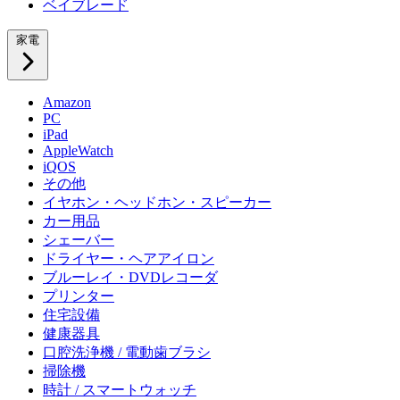
ベイブレード
家電
Amazon
PC
iPad
AppleWatch
iQOS
その他
イヤホン・ヘッドホン・スピーカー
カー用品
シェーバー
ドライヤー・ヘアアイロン
ブルーレイ・DVDレコーダ
プリンター
住宅設備
健康器具
口腔洗浄機 / 電動歯ブラシ
掃除機
時計 / スマートウォッチ