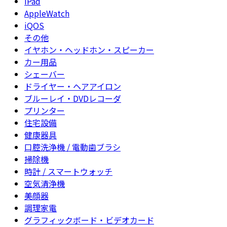
iPad
AppleWatch
iQOS
その他
イヤホン・ヘッドホン・スピーカー
カー用品
シェーバー
ドライヤー・ヘアアイロン
ブルーレイ・DVDレコーダ
プリンター
住宅設備
健康器具
口腔洗浄機 / 電動歯ブラシ
掃除機
時計 / スマートウォッチ
空気清浄機
美顔器
調理家電
グラフィックボード・ビデオカード