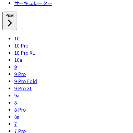
サーキュレーター
Pixel
10
10 Pro
10 Pro XL
10a
9
9 Pro
9 Pro Fold
9 Pro XL
9a
8
8 Pro
8a
7
7 Pro