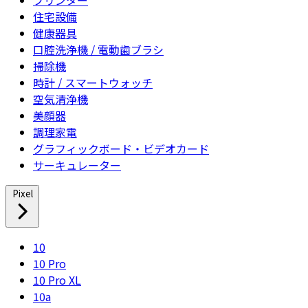
住宅設備
健康器具
口腔洗浄機 / 電動歯ブラシ
掃除機
時計 / スマートウォッチ
空気清浄機
美顔器
調理家電
グラフィックボード・ビデオカード
サーキュレーター
Pixel
10
10 Pro
10 Pro XL
10a