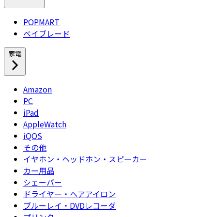
POPMART
ベイブレード
家電
Amazon
PC
iPad
AppleWatch
iQOS
その他
イヤホン・ヘッドホン・スピーカー
カー用品
シェーバー
ドライヤー・ヘアアイロン
ブルーレイ・DVDレコーダ
プリンター