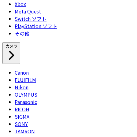
Xbox
Meta Quest
Switch ソフト
PlayStation ソフト
その他
カメラ
Canon
FUJIFILM
Nikon
OLYMPUS
Panasonic
RICOH
SIGMA
SONY
TAMRON