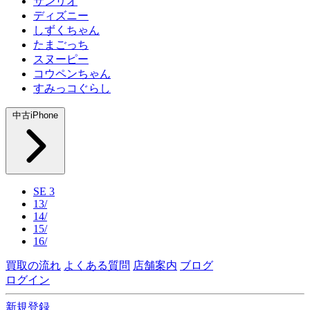
サンリオ
ディズニー
しずくちゃん
たまごっち
スヌーピー
コウペンちゃん
すみっコぐらし
中古iPhone
SE 3
13/
14/
15/
16/
買取の流れ
よくある質問
店舗案内
ブログ
ログイン
新規登録