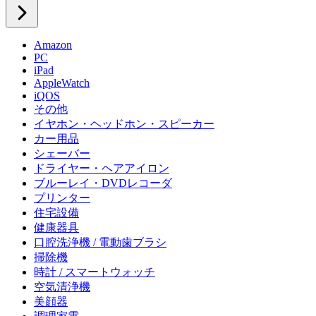
Amazon
PC
iPad
AppleWatch
iQOS
その他
イヤホン・ヘッドホン・スピーカー
カー用品
シェーバー
ドライヤー・ヘアアイロン
ブルーレイ・DVDレコーダ
プリンター
住宅設備
健康器具
口腔洗浄機 / 電動歯ブラシ
掃除機
時計 / スマートウォッチ
空気清浄機
美顔器